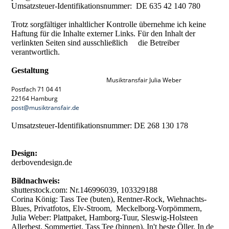
Umsatzsteuer-Identifikationsnummer: DE 635 42 140 780
Trotz sorgfältiger inhaltlicher Kontrolle übernehme ich keine
Haftung für die Inhalte externer Links. Für den Inhalt der
verlinkten Seiten sind ausschließlich die Betreiber
verantwortlich.
Gestaltung
Musiktransfair Julia Weber
Postfach 71 04 41
22164 Hamburg
post@musiktransfair.de
Umsatzsteuer-Identifikationsnummer: DE 268 130 178
Design:
derbovendesign.de
Bildnachweis:
shutterstock.com: Nr.146996039, 103329188
Corina König: Tass Tee (buten), Rentner-Rock, Wiehnachts-
Blues, Privatfotos, Elv-Stroom, Meckelborg-Vorpömmern,
Julia Weber: Plattpaket, Hamborg-Tuur, Sleswig-Holsteen
Allerbest, Sommertiet, Tass Tee (binnen), In't beste Öller, In de